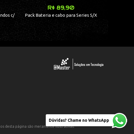
R$ 89,90
R
ndos c/
Pack Bateria e cabo para Series S/X
RED DE
Dúvidas? Chame no WhatsApp
otos desta página são meramente ilustrativas.