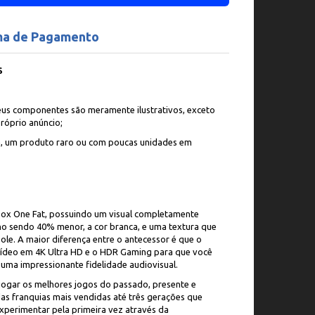
ma de Pagamento
S
us componentes são meramente ilustrativos, exceto
róprio anúncio;
a, um produto raro ou com poucas unidades em
box One Fat, possuindo um visual completamente
no sendo 40% menor, a cor branca, e uma textura que
ole. A maior diferença entre o antecessor é que o
vídeo em 4K Ultra HD e o HDR Gaming para que você
m uma impressionante fidelidade audiovisual.
 jogar os melhores jogos do passado, presente e
das franquias mais vendidas até três gerações que
perimentar pela primeira vez através da