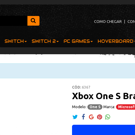
COMO CHEGAR
|
CO
SWITCH
SWITCH 2
PC GAMES
HOVERBOARD
CÓD:
6367
Xbox One S Br
Modelo:
Marca:
One S
Microsof