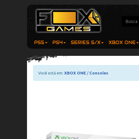
PS5
PS4
SERIES S/X
XBOX ONE
Você está em:
XBOX ONE
/
Consoles