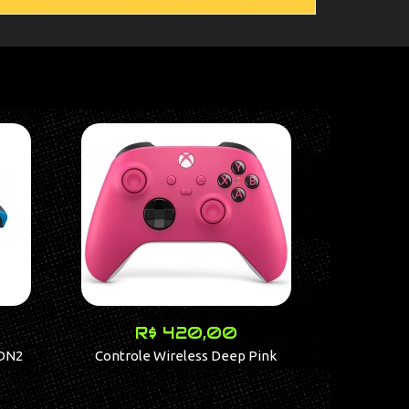
R$ 420,00
DN2
Controle Wireless Deep Pink
PS Vita desbl