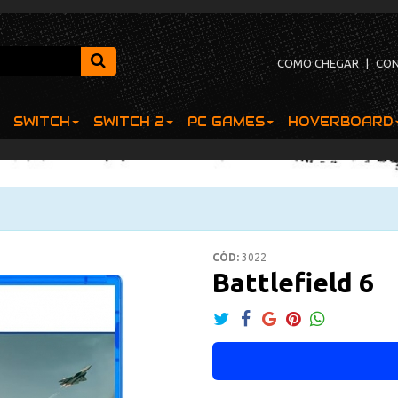
COMO CHEGAR
|
CO
SWITCH
SWITCH 2
PC GAMES
HOVERBOARD
CÓD:
3022
Battlefield 6