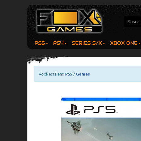
PS5
PS4
SERIES S/X
XBOX ONE
Você está em:
PS5
/
Games