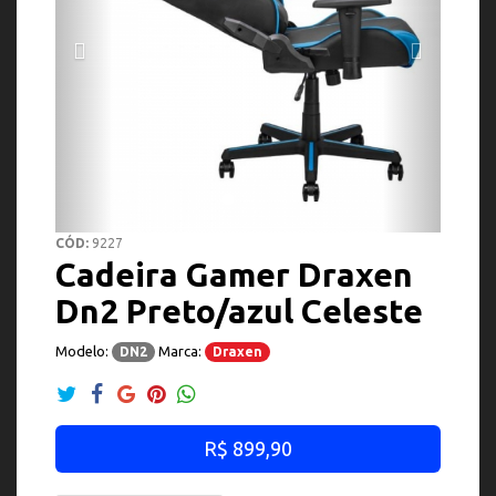
CÓD:
9227
Cadeira Gamer Draxen
Dn2 Preto/azul Celeste
Modelo:
Marca:
DN2
Draxen
R$ 899,90