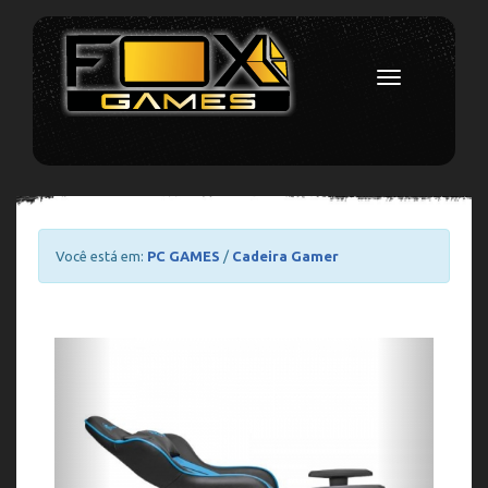
Toggle
navigation
Você está em:
PC GAMES
/
Cadeira Gamer
Previous
Next